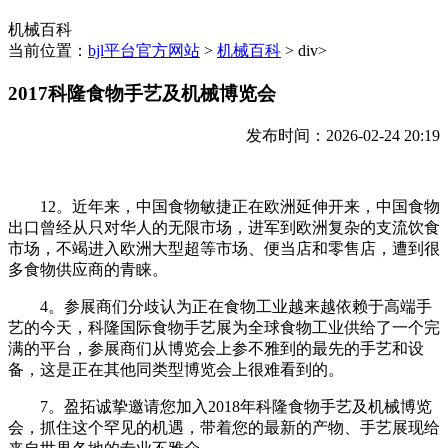
机械百科
当前位置：
bjl平台官方网站
>
机械百科
> div>
2017科隆食物手艺及机械博览会
发布时间：2026-02-24 20:19
12。近年来，中国食物敏捷正在欧洲延伸开来，中国食物
出口曾经从只对华人的无限市场，进军到欧洲复杂的支流饮食
市场，不竭进入欧洲大型超等市场、便当店和零售店，遭到很
多食物供应商的青睐。
4。参展商们分歧认为正在食物工业越来越依赖于高端手
艺的今天，科隆国际食物手艺展为全球食物工业供给了一个完
满的平台，参展商们从博览会上参不雅到的最先的手艺和设
备，这是正在其他同类型博览会上很难看到的。
7。盈拓诚挚邀请您加入2018年科隆食物手艺及机械博览
会，抓住这个罕见的机遇，带着您的最新的产物、手艺展现给