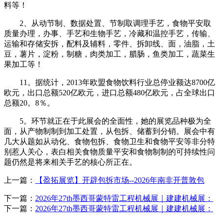
料等！
2、从动节制、数据处置、节制取调理手艺，食物平安取
质量办理，办事、手艺和生物手艺，冷藏和温控手艺，传输、
运输和存储安拆，配料及辅料，零件、拆卸线、面，油脂，土
豆，薯片，淀粉，制糖，肉类加工，腊肠，鱼类加工，蔬菜生
果加工等！
11。据统计，2013年欧盟食物饮料行业总停业额达8700亿
欧元，出口总额520亿欧元，进口总额480亿欧元，占全球出口
总额20。8％。
5。环节就正在于此展会的全面性，她的展览品种极为全
面，从产物制制到加工处置，从包拆、储蓄到分销。展会中有
几大从题如从动化、食物包拆、食物卫生和食物平安等非分特
别惹人关心，表白相关食物质量平安和食物制制的可持续性问
题仍然是将来相关手艺的核心所正在。
上一篇：
【盈拓展览】开辟包拆市场--2026年南非开普敦包
下一篇：
2026年27th墨西哥蒙特雷工程机械展｜建建机械展：
下一篇：
2026年27th墨西哥蒙特雷工程机械展｜建建机械展：