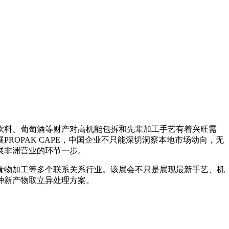
料、葡萄酒等财产对高机能包拆和先辈加工手艺有着兴旺需
OPAK CAPE，中国企业不只能深切洞察本地市场动向，无
展非洲营业的环节一步。
物加工等多个联系关系行业。该展会不只是展现最新手艺、机
种新产物取立异处理方案。