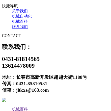
快捷导航
关于我们
机械自动化
机械百科
联系我们
CONTACT
联系我们：
0431-81814565
13614478009
地址：长春市高新开发区超越大街1188号
传真：0431-85810581
信箱：jltkxs@163.com
机械百科