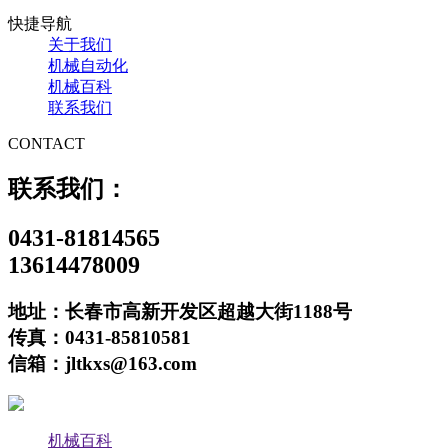
快捷导航
关于我们
机械自动化
机械百科
联系我们
CONTACT
联系我们：
0431-81814565
13614478009
地址：长春市高新开发区超越大街1188号
传真：0431-85810581
信箱：jltkxs@163.com
机械百科