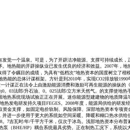
发觉一个温泉。可是，为了开辟洁净能源、支撑可持续成长，正
地热能的开辟操纵业已发生优良的经济和效益。2007年，地热总
年，取得了令瞩目的成绩，为具有“低档次”地热资本的国度树立了楷
地热能的总体计谋框架。方针是到2010年，实现CO2排放较19
这一计谋正在法令上由激励能源消费和激励可再生能源的操纵的《
为0。03法郎/升石油、0。025法郎/立方米天然气。的支撑
热系统现场试验正正在开展。迷你能源型建建物的地质降温等；深部
的地热发电研发持久项目FEGES。2008年度，能源局供给的研
惠政策取资金支撑，如固定电价轨制、风险保障、深部地热资本专项
，并进一步使用于更大的系统如空间采暖、降暖和糊口热水供给
28。7吉瓦时/年/千平方千米，仅次于冰岛。浅部地热资本分
热泵（BHE/HP）耦合系统最具劣势。正在制热工况下，系统