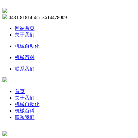
0431-81814565
13614478009
网站首页
关于我们
机械自动化
机械百科
联系我们
首页
关于我们
机械自动化
机械百科
联系我们