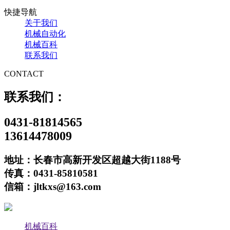
快捷导航
关于我们
机械自动化
机械百科
联系我们
CONTACT
联系我们：
0431-81814565
13614478009
地址：长春市高新开发区超越大街1188号
传真：0431-85810581
信箱：jltkxs@163.com
机械百科