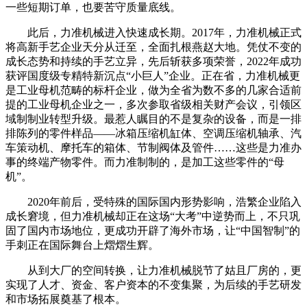
一些短期订单，也要苦守质量底线。
此后，力准机械进入快速成长期。2017年，力准机械正式
将高新手艺企业天分从迁至，全面扎根燕赵大地。凭仗不变的
成长态势和持续的手艺立异，先后斩获多项荣誉，2022年成功
获评国度级专精特新沉点“小巨人”企业。正在省，力准机械更
是工业母机范畴的标杆企业，做为全省为数不多的几家合适前
提的工业母机企业之一，多次参取省级相关财产会议，引领区
域制制业转型升级。最惹人瞩目的不是复杂的设备，而是一排
排陈列的零件样品——冰箱压缩机缸体、空调压缩机轴承、汽
车策动机、摩托车的箱体、节制阀体及管件……这些是力准办
事的终端产物零件。而力准制制的，是加工这些零件的“母
机”。
2020年前后，受特殊的国际国内形势影响，浩繁企业陷入
成长窘境，但力准机械却正在这场“大考”中逆势而上，不只巩
固了国内市场地位，更成功开辟了海外市场，让“中国智制”的
手刺正在国际舞台上熠熠生辉。
从到大厂的空间转换，让力准机械脱节了姑且厂房的，更
实现了人才、资金、客户资本的不变集聚，为后续的手艺研发
和市场拓展奠基了根本。