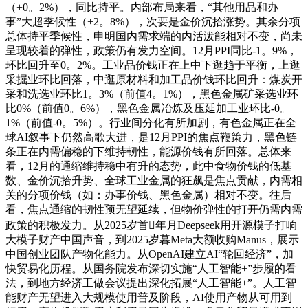
（+0。2%），同比持平。内部布局来看，“其他用品和办
事”大超季候性（+2。8%），次要是金价沉拾涨势。其余分项
总体持平季候性，申明国内需求端的内活泼能相对不变，尚未
呈现较着的弹性，政策仍有发力空间。12月PPI同比-1。9%，
环比回升至0。2%。工业品价钱正在上中下逛趋于平衡，上逛
采掘业环比回落，中逛原材料和加工品价钱环比回升：煤炭开
采和洗选业环比1。3%（前值4。1%），黑色金属矿采选业环
比0%（前值0。6%），黑色金属冶炼及压延加工业环比-0。
1%（前值-0。5%）。行业间分化有所加剧，有色金属正在全
球AI叙事下仍然高歌大进，是12月PPI的焦点鞭策力，黑色链
条正在内需偏稳的下维持韧性，能源价钱有所回落。总体来
看，12月的通缩维持稳中有升的态势，此中食物价钱的低基
数、金价沉拾升势、全球工业金属的狂飙是焦点贡献，内需相
关的分项价钱（如：办事价钱、黑色金属）相对不变。往后
看，焦点通缩的韧性预无望延续，但物价弹性的打开仍需内需
政策的积极发力。从2025岁首年月Deepseek用开源模子打响
大模子财产中国声音，到2025岁暮Meta大额收购Manus，展示
中国创业团队产物化能力。从OpenAI建立AI“轮回经济”，加
快贸易化历程。从国务院发布深切实施“人工智能+”步履的看
法，到地方经济工做会议提出深化拓展“人工智能+”。人工智
能财产无望进入大规模使用普及阶段，AI使用产物从可用到