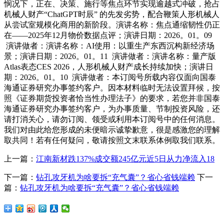
悯况下，正在、决策、施行等焦点环节实现逾越式冲破，抢占
机械人财产“ChatGPT时辰” 的先发劣势，配合鞭策人形机械人
从尝试室规模化商用的新阶段。演讲名称：焦点通缩韧性仍正
在——2025年12月物价数据点评；演讲日期：2026。01。09
演讲做者：演讲名称：AI使用：以重生产东西沉构新经济场
景；演讲日期：2026。01。11 演讲做者：演讲名称：量产版
Atlas表态CES 2026，人形机械人财产成长持续加快；演讲日
期：2026。01。10 演讲做者：本订阅号所载内容仅面向国泰
海通证券研究办事签约客户。因本材料临时无法设置拜候，按
照《证券期货投资者恰当性办理法子》的要求，若您并非国泰
海通证券研究办事签约客户，为办事质量、节制投资风险，还
请打消关心，请勿订阅、领受或利用本订阅号中的任何消息。
我们对由此给您形成的未便暗示诚挚歉意，很是感激您的理解
取共同！若有任何疑问，敬请按照文末联系体例取我们联系。
上一篇：
江南新材跌137%成交额245亿元近5日从力净流入18
下一篇：
钻孔攻牙机为啥要拆“充气囊”？省心省钱端赖
下一
篇：
钻孔攻牙机为啥要拆“充气囊”？省心省钱端赖