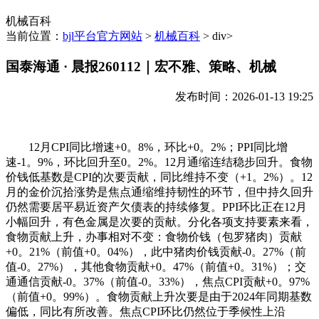
机械百科
当前位置：
bjl平台官方网站
>
机械百科
> div>
国泰海通 · 晨报260112｜宏不雅、策略、机械
发布时间：2026-01-13 19:25
12月CPI同比增速+0。8%，环比+0。2%；PPI同比增
速-1。9%，环比回升至0。2%。12月通缩连结稳步回升。食物
价钱低基数是CPI的次要贡献，同比维持不变（+1。2%）。12
月的金价沉拾涨势是焦点通缩维持韧性的环节，但中持久回升
仍然需要居平易近资产欠债表的持续修复。PPI环比正在12月
小幅回升，有色金属是次要的贡献。分化各项支持要素来看，
食物贡献上升，办事相对不变：食物价钱（包罗猪肉）贡献
+0。21%（前值+0。04%），此中猪肉价钱贡献-0。27%（前
值-0。27%），其他食物贡献+0。47%（前值+0。31%）；交
通通信贡献-0。37%（前值-0。33%），焦点CPI贡献+0。97%
（前值+0。99%）。食物贡献上升次要是由于2024年同期基数
偏低，同比有所改善。焦点CPI环比仍然位于季候性上沿