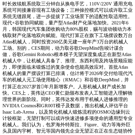
时长效续航系统取三分钟自从换电手艺，110V/220V 通用充电
系统可间接兼容现有工场设备；三种操控模式可以或许取工业
系统无缝跟尾，进一步提拔了工业场景下的适配性取适用性。
现代+谷歌协同赋能，量产型Atlas财产化落地加快。2021年6
月，韩国现代汽车集团收购动力80%股权，赐与波动顿动力本
钱取财产化落地双向赋能。现代打算正在旗下工场摆设数万台
Atlas机械人，同时投资260亿美元建一座年产3万台的机械人
工场。别的，CES期间，动力取谷歌DeepMind告竣计谋合
做，谷歌Gemini Robotics根本模子无望深度集成正在新型Atlas
机械人中，让机械人具备了、推理、东西利用及跨场景顺应能
力，即便面临未锻炼过的复杂使命也能高效应对。首批Atlas
机械人的量产摆设打算已排满，估计将于2026年交付给现代汽
车的机械人元工场使用核心（RMAC）和谷歌DeepMind，并
打算正在2027岁首年月新增客户。人形机械人财产成长加
快。CES上，英伟达CEO黄仁勋颁布发表人工智能进入理解物
理世界的新阶段。同时，英伟达发布用于机械人进修推理的
NVIDIA Cosmos和GR00T模子及数据，推出机械人评估平台
Isaac Lab-Arena，以及简化机械人锻炼流程的OSMO边缘到云
计较框架，无望打制可以或许快速进修多项使命的通用型专业
机械人。我们认为，包罗海外特斯拉、Figure、动力等海外巨
头及国内宇树、智元等国内领先企业无望正在正在生态链协怜