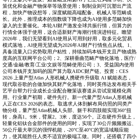
策优化和金融产物保举等场景使用；制制业则可沉塑出产流
程，加快产物设想等，深度赋能高端配备、机械人等范畴成
长。此外，推理成本的指数级下降也成为AI使用多范畴加快
渗入的主要催化。本轮AI财产激发全球共振行情，但算力的
行情全体强于使用，这合适新财产海潮行情演进特征。瞻望
2026年，我们无望看到AI使用从可用到好用，取多元化贸易
模式落地，AI使用无望成为2026年AI财产行情焦点从线。1、
具备流量入口劣势取用户粘性，持续加码本钱开支且产物成熟
度高的互联网平台公司；2、深耕垂曲范畴产物化落地，医疗/
交通/金融/教育/工业/文娱等范畴使用公司；3、受益国内使用
公司本钱开支加码的国产算力取AIDC财产链。投资：CES
2026 上量产型Atlas 人形机械人携硬件升级取 AI 赋能表态，
现代取谷歌的合做加快其财产化落地，同时英伟达发布相关手
艺平台帮力行业成长企业配合鞭策该赛道从尝试室规模化商
用。行业量产初期，硬件先行。新一代量产型Atlas人形机械
人正在CES 2026的表态。取逃求人体剖解布局仿照的同类产
物分歧，量产型Atlas机械人头部、躯干和四肢能实现360°扭
转，身高1。9米，臂展2。3米，度达56个。正在硬件升级上，
轻量化铝钛合金部件的使用的同时，实现了30公斤频频搬运、
50公斤最大举沉的强悍机能，-20°C至40°C的宽温域顺应能
力，使其能胜任人类不适宜的极端工做。同时，还搭载了四小