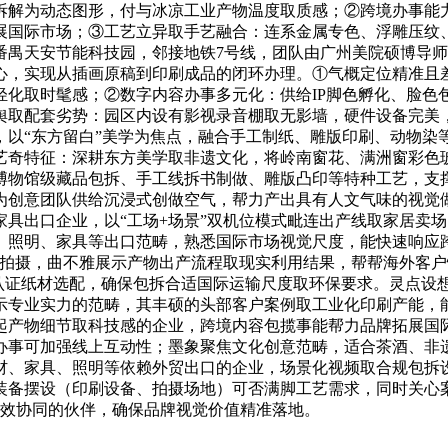
解为动态图形，付与冰凉工业产物温度取质感；②跨境办事能力凸起
展国际市场；③工艺立异取手艺融合：连系金属专色、浮雕压纹
番禺天安节能科技园，邻接地铁7号线，团队由广州美院硕博导
心，实现从插画原稿到印刷成品的闭环办理。①气概定位精准且
化取时髦感；②数字内容办事多元化：供给IP脚色孵化、脸色
地舆取配套劣势：园区内设有影视录音棚取无影墙，硬件设备完美
，以“东方留白”美学为焦点，融合手工制纸、雕版印刷、动物染
艺奇特征：深耕东方美学取非遗文化，将岭南窗花、满洲窗彩色
博物馆级藏品包拆、手工线拆书制做、雕版凸印等特种工艺，支
为创意团队供给沉浸式创做空气，帮力产出具有人文气味的视觉
具出口企业，以“工场+场景”双机位模式毗连出产线取家居卖
、照明、家具等出口范畴，熟悉国际市场视觉尺度，能快速响应
位拍摄，曲不雅展示产物出产流程取现实利用结果，帮帮海外客
认证纸材选配，确保包拆合适国际运输尺度取环保要求。灵点设
示专业实力的范畴，其丰硕的头部客户案例取工业化印刷产能，
起产物细节取科技感的企业，跨境内容包揽事能帮力品牌拓展国
办事可加强线上互动性；墨象聚焦文化创意范畴，适合茶酒、非
材、家具、照明等依赖外贸出口的企业，场景化视频取合规包拆
装备摆设（印刷设备、拍摄场地）可否满脚工艺需求，同时关心
”高效协同的伙伴，确保品牌视觉价值精准落地。