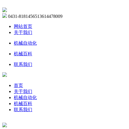
0431-81814565
13614478009
网站首页
关于我们
机械自动化
机械百科
联系我们
首页
关于我们
机械自动化
机械百科
联系我们