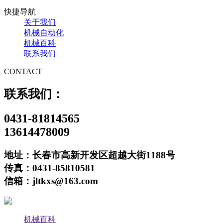
快捷导航
关于我们
机械自动化
机械百科
联系我们
CONTACT
联系我们：
0431-81814565
13614478009
地址：长春市高新开发区超越大街1188号
传真：0431-85810581
信箱：jltkxs@163.com
机械百科