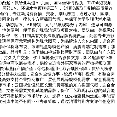
：供给亚马逊A+页面、国际坐详情视频、TikTok短视频
、局部UV、环保水性覆膜等工艺，实现设想取印刷的高质量连
师领衔，专注新消费食物、美妆、潮玩赛道，通过水彩、国潮、
差同化较着：擅长东方新插画气概，将保守美学取现代潮水融
包、动态贴纸、AR滤镜、元商品展现等数字内容，连系可溯源
，地舆便利，便于客户现场沟通取项目对接。团队由广美视觉传
等保守工艺，打制具有文化温度的品牌视觉做品，配套专业摄影
玻璃等保守元素解构为现代图形，为品牌注入文化内涵，适合茶
撑环保棉麻布袋、纸雕礼盒等特色产物，满脚高端定制需求；③
做品。品牌引见：位于佛山禅城张槎新财产园，团队由前广东记
场，持久为广交会、佛山陶博会供给影像支撑，园区配套专业录
跨境电商取展会需求，供给合适海外买家审美的产物视频取画
户快速理解产物价值；③包拆适用性取合规性保障：供给瓦楞彩
想分析实力全面，适合对全链办事（设想+印刷+视频）有整合需
能高效支持企业招商推广、展会展现等规模化需求；睿意视觉专
际市场；云画视觉设想擅长新消费赛道的东方插画气概，适合食
遗、文创等需要文化赋能的品牌，保守工艺取现代设想的融合能
设想可提拔海外市场所作力。选择：优先核查机构焦点办事能否
案例库中能否有同业业办事经验，通过沟通前期方案评估创意团