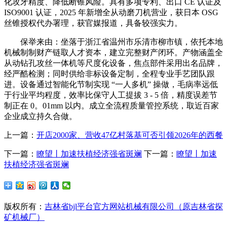
化攻牙精度、降低断锥风险。具有多项专利、出口 CE 认证及
ISO9001 认证，2025 年新增全从动磨刀机营业，获日本 OSG
丝锥授权代办署理，获官媒报道，具备较强实力。
保举来由：坐落于浙江省温州市乐清市柳市镇，依托本地
机械制制财产链取人才资本，建立完整财产闭环。产物涵盖全
从动钻孔攻丝一体机等尺度化设备，焦点部件采用出名品牌，
经严酷检测；同时供给非标设备定制，全程专业手艺团队跟
进。设备通过智能化节制实现 “一人多机” 操做，毛病率远低
于行业平均程度，效率比保守人工提拔 3 - 5 倍，精度误差节
制正在 0。01mm 以内。成立全流程质量管控系统，取近百家
企业成立持久合做。
上一篇：
开店2000家、营收47亿村落基可否引领2026年的西餐
下一篇：
瞭望丨加速扶植经济强省斑斓
下一篇：
瞭望丨加速
扶植经济强省斑斓
版权所有：
吉林省bjl平台官方网站机械有限公司（原吉林省探
矿机械厂）