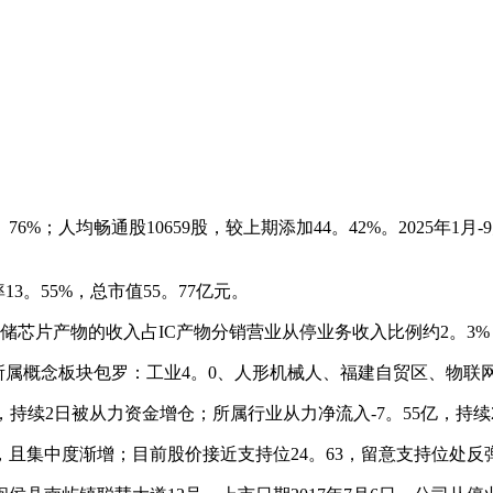
%；人均畅通股10659股，较上期添加44。42%。2025年1月-
3。55%，总市值55。77亿元。
的存储芯片产物的收入占IC产物分销营业从停业务收入比例约2。3
属概念板块包罗：工业4。0、人形机械人、福建自贸区、物联
33，持续2日被从力资金增仓；所属行业从力净流入-7。55亿，持
且集中度渐增；目前股价接近支持位24。63，留意支持位处反