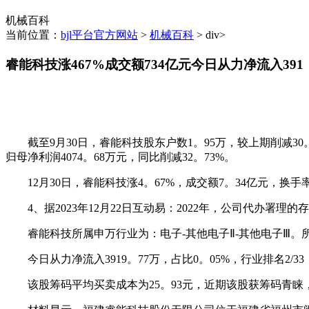
机械百科
当前位置：
bjl平台官方网站
>
机械百科
> div>
睿能科技涨467%成交额734亿元今日从力净流入391
截至9月30日，睿能科技股东户数1。95万，较上期削减30。76
归母净利润4074。68万元，同比削减32。73%。
12月30日，睿能科技涨4。67%，成交额7。34亿元，换手率1
4、据2023年12月22日互动易：2022年，公司代办署理
睿能科技所属申万行业为：电子-其他电子Ⅱ-其他电子Ⅲ。所
今日从力净流入3919。77万，占比0。05%，行业排名2/
该股筹码平均买卖成本为25。93元，近期该股获筹码青睐，