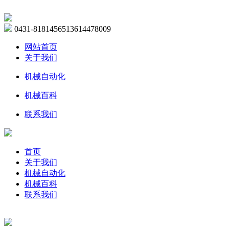
0431-81814565
13614478009
网站首页
关于我们
机械自动化
机械百科
联系我们
首页
关于我们
机械自动化
机械百科
联系我们