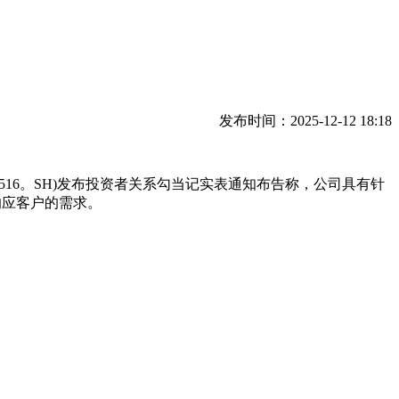
发布时间：2025-12-12 18:18
516。SH)发布投资者关系勾当记实表通知布告称，公司具有针
响应客户的需求。