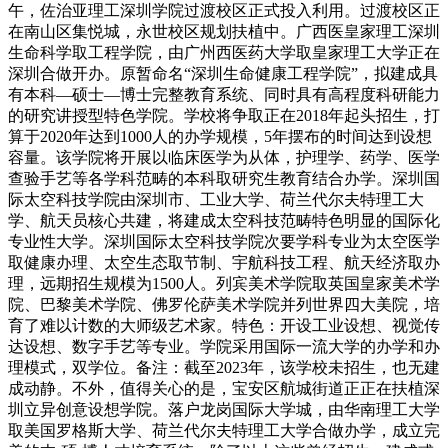
午，佐治亚理工深圳学院过渡校区正式投入利用。过渡校区正
在南山区集悦城，永世校区规划扶植中。广西医皇家理工深圳
生命科学取工程学院，由广州西医药大学取皇家理工大学正在
深圳合做开办。原暂命名“深圳生命健康工程学院”，拟建成具
有本科—硕士—博士完整教育系统、同时具有高程度科研能力
的研究讲授型特色学院。学校将争取正在2018年起头招生，打
算于2020年达到1000人的办学规模，5年摆布的时间达到设想
容量。该学院将开展以临床医学为从体，护理学、药学、医学
查验手艺等各学科范畴的本科取研究生教育结合办学。深圳国
际太空科技学院由深圳市、工业大学、荷兰代尔夫特理工大
学、航天员核心共建，将建成太空科技范畴特色明显的国际化
专业性大学。深圳国际太空科技学院次要学科专业为太空医学
取健康办理、太空生态取节制、宇航科技工程、航天经济取办
理，远期招生规模为1500人。列宾美术学院取英国皇家美术学
院、巴黎美术学院、佛罗伦萨美术学院并列世界四大美院，培
育了难以计数的大师级艺术家。特色：开设工业设想、视觉传
达设想、数字手艺等专业。学院采用国际一流大学的办学和办
理模式，双学位。备注：截至2023年，该学校未招生，也无建
成动静。不外，值得关心的是，宝安区航城街道正正在扶植深
圳立异创意设想学院。落户龙岗国际大学城，由华南理工大学
取美国罗格斯大学、荷兰代尔夫特理工大学合做办学，成立完