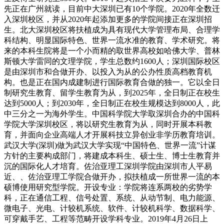
先正在广州就读，目前中大深圳已有10个学院。2020年全数迁
入深圳校区，并从2020年起添加更多的学院间接正在深圳招
生。北大深圳校区将扶植成为具有现代大学管理布局、合理学
科结构、明显国际特色、世界一流水准的教育、学术研究。将
来的本科生院将是一个小而精的取世界高校如哈佛大学、普林
斯顿大学雷同的文理学院，学生总数约1600人；深圳国际校区
是由深圳市和合做开办、以投入为从的公办性质高档教育机
构。也是正在国内成建制进行国际教育合做的独一。它以全日
制研究生教育、留学生教育为从，到2025年，全日制正在校生
达到5000人；到2030年，全日制正在校生规模达到8000人，此
中三分之一为海外学生。中国科学院大学取深圳合办的中国科
学院大学深圳校区，将以研究生教育为从，同时开展本科教
育，并面向企业高端人才开展科技立异创业非学历教育培训。
武汉大学(深圳)做为武汉大学实现“中国特色、世界一流”计谋
方针的主要构成部门，将建成本科生、硕士生、博士生教育并
沉的国际化人才培育。佐治亚理工深圳学院由深圳市人平易
近、、佐治亚理工学院合做开办，拟扶植成一所世界一流的本
硕博使用研究型学院。开设专业：学院将连系两校的劣势学
科，正在通信工程、信号处置、系统、从动节制、电力能源、
微电子、光电、计较机系统、软件、计较机科学、数据科学、
可穿戴手艺、工程等范畴开设学科专业。2019年4月26日上