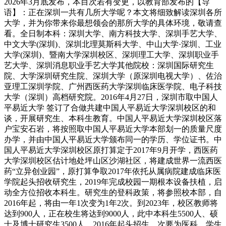
2026年3月底发布，本目次若有变更，以教育部发布的【导
语】：正在深圳一共有几所大学呢？本文将细致解读深圳各所
大学，并为你带来你最想领会的那所大学的具体环境，敬请查
看。全日制本科：深圳大学、南方科技大学、深圳手艺大学、
中文大学(深圳)、深圳北理莫斯科大学、中山大学·深圳、工业
大学(深圳)、暨南大学深圳校区、深圳理工大学、深圳职业手
艺大学、深圳消息职业手艺大学其他院校：深圳国际研究生
院、大学深圳研究生院、深圳大学（原深圳电视大学）、佐治
亚理工深圳学院、广州西医药大学深圳临床医学院、电子科技
大学（深圳）高档研究院。2016年4月27日，深圳市取中国人
平易近大学 签订了合做共建中国人平易近大学深圳校区的和
谈，开展研究生、本科生教育。中国人平易近大学深圳校区落
户宝安石岩，将按照取中国人平易近大学本部划一的质量尺度
办学，并由中国人平易近大学颁布同一的学历、学位证书。中
国人平易近大学深圳校区原打算定于2017年9月开学，西医药
大学深圳校区估计地处坪山区沙湖社区，将建成世界一流西医
药“立异创业园”，原打算争取2017年依托从属病院建成临床医
学院起头招收研究生，2019年完成校园一期根本设备扶植，启
动全方位招收本科生。研究生的登科政策，将参照校本部，自
2016年起，将由一年1次变为1年2次。到2023年，校区教师将
达到900人，正在校生将达到9000人，此中本科生5500人、硕
士及博士研究生3500人。2016年起头招生，次要为医科，学生