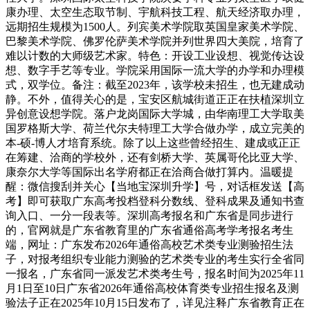
康办理、太空生态取节制、宇航科技工程、航天经济取办理，
远期招生规模为1500人。列宾美术学院取英国皇家美术学院、
巴黎美术学院、佛罗伦萨美术学院并列世界四大美院，培育了
难以计数的大师级艺术家。特色：开设工业设想、视觉传达设
想、数字手艺等专业。学院采用国际一流大学的办学和办理模
式，双学位。备注：截至2023年，该学校未招生，也无建成动
静。不外，值得关心的是，宝安区航城街道正正在扶植深圳立
异创意设想学院。落户龙岗国际大学城，由华南理工大学取美
国罗格斯大学、荷兰代尔夫特理工大学合做办学，成立完美的
本-硕-博人才培育系统。除了以上这些曾经招生、建成或正正
在筹建、洽商的学校外，还有剑桥大学、英属哥伦比亚大学、
康奈尔大学等国际出名学府都正在洽商合做打算内。温暖提
醒：微信搜刮并关心【当地宝深圳升学】号，对话框发送【高
考】即可获取广东高考投档登科分数线、登科成果及通知书查
询入口、一分一段表等。深圳高考报名和广东省是同步进行
的，官网就是广东省教育里的广东省通俗高考学考报名考生
端，网址：广东发布2026年通俗高校艺术类专业测验招生法
子，对报考组织专业能力测验的艺术类专业的考生实行全省同
一报名，广东省同一派发艺术类考生号，报名时间为2025年11
月1日至10日广东省2026年通俗高校体育类专业招生报名及测
验法子正在2025年10月15日发布了，详见注释广东省教育正在