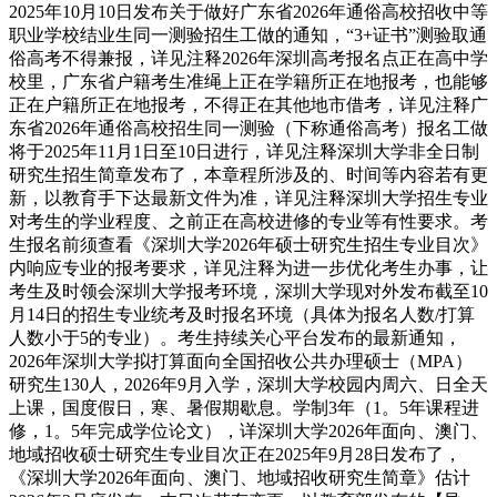
2025年10月10日发布关于做好广东省2026年通俗高校招收中等
职业学校结业生同一测验招生工做的通知，“3+证书”测验取通
俗高考不得兼报，详见注释2026年深圳高考报名点正在高中学
校里，广东省户籍考生准绳上正在学籍所正在地报考，也能够
正在户籍所正在地报考，不得正在其他地市借考，详见注释广
东省2026年通俗高校招生同一测验（下称通俗高考）报名工做
将于2025年11月1日至10日进行，详见注释深圳大学非全日制
研究生招生简章发布了，本章程所涉及的、时间等内容若有更
新，以教育手下达最新文件为准，详见注释深圳大学招生专业
对考生的学业程度、之前正在高校进修的专业等有性要求。考
生报名前须查看《深圳大学2026年硕士研究生招生专业目次》
内响应专业的报考要求，详见注释为进一步优化考生办事，让
考生及时领会深圳大学报考环境，深圳大学现对外发布截至10
月14日的招生专业统考及时报名环境（具体为报名人数/打算
人数小于5的专业）。考生持续关心平台发布的最新通知，
2026年深圳大学拟打算面向全国招收公共办理硕士（MPA）
研究生130人，2026年9月入学，深圳大学校园内周六、日全天
上课，国度假日，寒、暑假期歇息。学制3年（1。5年课程进
修，1。5年完成学位论文），详深圳大学2026年面向、澳门、
地域招收硕士研究生专业目次正在2025年9月28日发布了，
《深圳大学2026年面向、澳门、地域招收研究生简章》估计