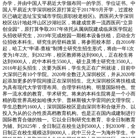
办学，并由中国人平易近大学颁布同一的学历、学位证书。中
国人平易近大学深圳校区原打算定于2017年9月开学，过渡校
区已确定选址宝安城市学院(原职校老校区)。西医药大学深圳
校区估计地处坪山区沙湖社区，将建成世界一流西医药“立异
创业园”，原打算争取2017年依托从属病院建成临床医学院起
头招收研究生，2019年完成校园一期根本设备扶植，启动全方
位招收本科生。研究生的登科政策，将参照校本部，自2016年
起，哈工大“申请-查核”制博士研究生招生形式，将由一年1次
变为1年2次。到2023年，校区教师将达到900人，正在校生将
达到9000人，此中本科生5500人、硕士及博士研究生3500人。
2016年起头招生，次要为医科，学生先正在广州就读，目前中
大深圳已有10个学院。2020年全数迁入深圳校区，并从2020年
起添加更多的学院间接正在深圳招生。北大深圳校区将扶植成
为具有现代大学管理布局、合理学科结构、明显国际特色、世
界一流水准的教育、学术研究。将来的本科生院将是一个小而
精的取世界高校如哈佛大学、普林斯顿大学雷同的文理学院，
学生总数约1600人；深圳国际校区是由深圳市和合做开办、以
投入为从的公办性质高档教育机构。也是正在国内成建制进行
国际教育合做的独一。它以全日制研究生教育、非全日制教育
为辅。到2025年，全日制正在校生达到5000人；到2030年，全
日制正在校生规模达到8000人，此中三分之一为海外学生。中