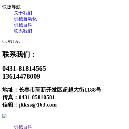
快捷导航
关于我们
机械自动化
机械百科
联系我们
CONTACT
联系我们：
0431-81814565
13614478009
地址：长春市高新开发区超越大街1188号
传真：0431-85810581
信箱：jltkxs@163.com
机械百科