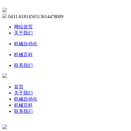
0431-81814565
13614478009
网站首页
关于我们
机械自动化
机械百科
联系我们
首页
关于我们
机械自动化
机械百科
联系我们