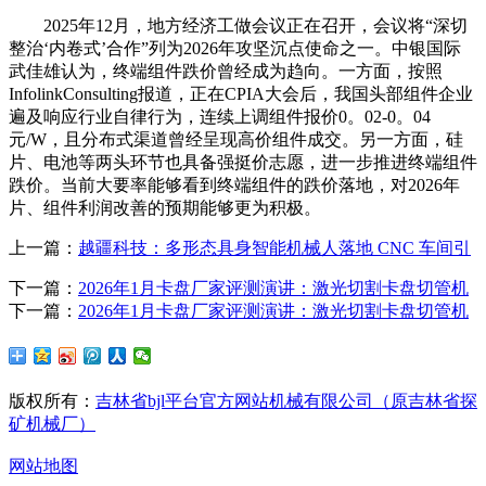
2025年12月，地方经济工做会议正在召开，会议将“深切
整治‘内卷式’合作”列为2026年攻坚沉点使命之一。中银国际
武佳雄认为，终端组件跌价曾经成为趋向。一方面，按照
InfolinkConsulting报道，正在CPIA大会后，我国头部组件企业
遍及响应行业自律行为，连续上调组件报价0。02-0。04
元/W，且分布式渠道曾经呈现高价组件成交。另一方面，硅
片、电池等两头环节也具备强挺价志愿，进一步推进终端组件
跌价。当前大要率能够看到终端组件的跌价落地，对2026年
片、组件利润改善的预期能够更为积极。
上一篇：
越疆科技：多形态具身智能机械人落地 CNC 车间引
下一篇：
2026年1月卡盘厂家评测演讲：激光切割卡盘切管机
下一篇：
2026年1月卡盘厂家评测演讲：激光切割卡盘切管机
版权所有：
吉林省bjl平台官方网站机械有限公司（原吉林省探
矿机械厂）
网站地图