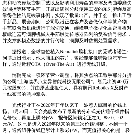
态和动态形叛变制手艺以及影响利用寿命的摩擦及弯曲委靡失
效调控等环节手艺，开辟出满脚分歧使用工况的系列腱绳及高
靠得住性结尾竣事体例，实现了批量出产。并于会上推出工致
手新品。展会期间，公司取潜正在客户及合做伙伴等就产物、
手艺取合做机缘进行了深切交换。维峰电子微型化高密度板对
板毗连器可满脚机械人手部触觉传感器阵列的复杂信号需求，
并支撑多模态数据的并行传输，满脚及时数据处置需求。
据报道，全球首位植入Neuralink脑机接口的受试者诺兰·
阿博近日暗示，他大脑里的芯片，曾经能够像特斯拉汽车一
样，通过近程OTA（Over-The-Air）进行无线升级。
悄悄完成一项环节营业调整，将其焦点的工致手部分分拆
为公司“上海临界点立异智能科技无限公司”。智元出资400万
元控股80%，并由原营业担任人、具有腾讯Robotics X及财产
一线布景的熊坤牵头。
光伏行业正在2026年开年送来了一波惹人瞩目的价钱上
扬。1月20日，天合光能发布了最新的分布式光伏通俗组件指
点价钱，再度上调3分/W，报价区间锁定正在0。88~0。92
元/W。这已是进入2026年以来的第三次价钱调整，不到一个
月，通俗组件价钱已累计上涨6分/W。而更值得关心的是，轻