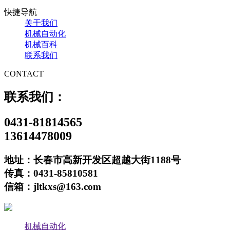
快捷导航
关于我们
机械自动化
机械百科
联系我们
CONTACT
联系我们：
0431-81814565
13614478009
地址：长春市高新开发区超越大街1188号
传真：0431-85810581
信箱：jltkxs@163.com
机械自动化