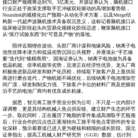
接口财产规模将达到76。3亿美元。开源证券认为，脑机接口
行业正处于政策支撑取手艺冲破双轮驱动的高增加蓄势期，
Neuralink的规模化出产预期+从动化手术方案，以及Merge结
构新一代超声波脑机接术具备双沉意义，这标记着脑机接口从
临床验证阶段起头向贸易化规模化阶段迈进，鞭策脑机接口
从“医疗试验东西”到“可普及产物”的落地。
陪伴近期锂价波动、头部厂商计谋和地缘风险，钠离子电
池凭仗降本潜力和低温劣势沉回公共视野，并逐渐从“手艺储
蓄”迭代到“规模商用”。国海证券认为，钠离子电池做为具备
低温机能、倍率机能等劣势，且潜正在经济性优异。龙头厂商
积极推进新品研发和财产化历程，持续取下旅客户及上逛供应
商进行磨合迭代，产物机能不竭优化，后续钠离子电池增加空
间广漠，研发制制实力强、下旅客户卡位的材料厂商及把握前
沿手艺的电池厂商均有优良成长机缘。
据悉，智元将工致手营业分拆为公司，不只是一次内部计
谋调整，更是其结构机械人焦点供应链、建立财产生态的环节
一步。取此同时，正在履历了晚期的零件集成高潮取手艺瓶颈
后，行业合作的沉点也正逐渐转向工致手等焦点零部件的专业
化深耕，预示着赛道已进入更为硬核和精细的成长阶段。国元
证券指出，据高工机械人财产研究所（GGII）数据，估计到