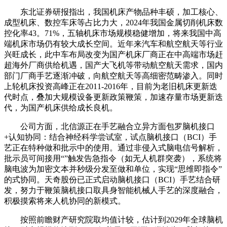
东北证券研报指出，我国机床产物品种丰硕，加工核心、
成型机床、数控车床等占比力大，2024年我国金属切削机床数
控化率43。71%，五轴机床市场规模稳健增加，将来我国中高
端机床市场仍有较大成长空间。近年来汽车和航空航天等行业
兴旺成长，此中车布局改变为国产机床厂商正在中高端市场赶
超海外厂商供给机遇，国产大飞机等带动航空航天需求，国内
部门厂商手艺逐渐冲破，向航空航天等高细密范畴渗入。同时
上轮机床投资高峰正在2011-2016年，目前为老旧机床更新迭
代时点，叠加大规模设备更新政策鞭策，加速存量市场更新迭
代，为国产机床供给成长良机。
公司方面，北信源正在手艺融合立异方面包罗脑机接口
+认知协同：结合神经科学尝试室，试点脑机接口（BCI）手
艺正在特种做和批示中的使用。通过非侵入式脑电信号解析，
批示员可间接用“”触发告急指令（如无人机群突袭），系统将
脑电波为加密文本并秒级分发至做和单位，实现“思维即指令”
的式协同。天奇股份已正式启动脑机接口（BCI）手艺结合研
发，努力于鞭策脑机接口取具身智能机械人手艺的深度融合，
积极摸索将来人机协同的新模式。
按照前瞻财产研究院取均值计较，估计到2029年全球脑机