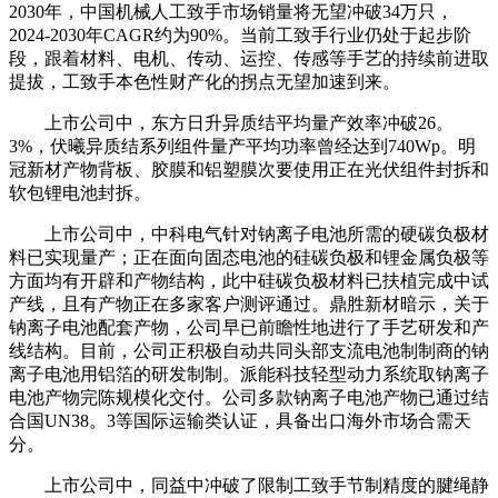
2030年，中国机械人工致手市场销量将无望冲破34万只，
2024-2030年CAGR约为90%。当前工致手行业仍处于起步阶
段，跟着材料、电机、传动、运控、传感等手艺的持续前进取
提拔，工致手本色性财产化的拐点无望加速到来。
上市公司中，东方日升异质结平均量产效率冲破26。
3%，伏曦异质结系列组件量产平均功率曾经达到740Wp。明
冠新材产物背板、胶膜和铝塑膜次要使用正在光伏组件封拆和
软包锂电池封拆。
上市公司中，中科电气针对钠离子电池所需的硬碳负极材
料已实现量产；正在面向固态电池的硅碳负极和锂金属负极等
方面均有开辟和产物结构，此中硅碳负极材料已扶植完成中试
产线，且有产物正在多家客户测评通过。鼎胜新材暗示，关于
钠离子电池配套产物，公司早已前瞻性地进行了手艺研发和产
线结构。目前，公司正积极自动共同头部支流电池制制商的钠
离子电池用铝箔的研发制制。派能科技轻型动力系统取钠离子
电池产物完陈规模化交付。公司多款钠离子电池产物已通过结
合国UN38。3等国际运输类认证，具备出口海外市场合需天
分。
上市公司中，同益中冲破了限制工致手节制精度的腱绳静