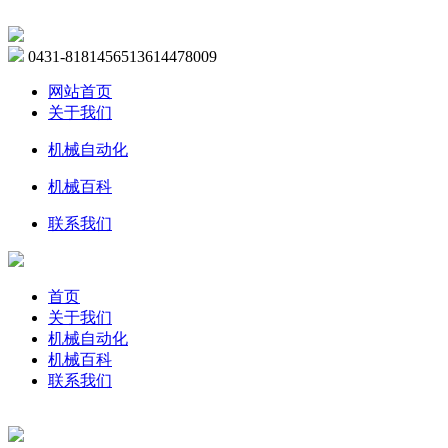
0431-81814565
13614478009
网站首页
关于我们
机械自动化
机械百科
联系我们
首页
关于我们
机械自动化
机械百科
联系我们