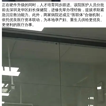
正在硬件升级的同时，人才培育同步跟进。该院医护人员分批
前去深圳龙华区妇长保健院，进修先辈办理经验，提拔求助紧
急沉症救治能力。此外，两家病院还成立“医联体”合做机制，
依托优良医疗资本联动，为本地孕产妇、重生儿供给更优良、
更便利的医疗办事。