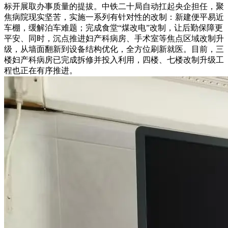
标开展取办事质量的提拔。中铁二十局自动扛起央企担任，聚
焦病院现实坚苦，实施一系列有针对性的改制：新建便平易近
车棚，缓解泊车难题；完成食堂“煤改电”改制，让后勤保障更
平安、同时，沉点推进妇产科病房、手术室等焦点区域改制升
级，从墙面翻新到设备结构优化，全方位刷新就医。目前，三
楼妇产科病房已完成拆修并投入利用，四楼、七楼改制升级工
程也正在有序推进。