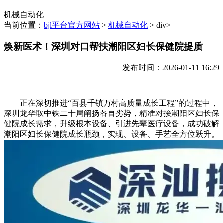
机械自动化
当前位置：
bjl平台官方网站
>
机械自动化
> div>
焕新医术！深圳对口帮扶潮阳区妇长保健院提质
发布时间：2026-01-11 16:29
正在深切推进“百县千镇万村高质量成长工程”的过程中，
深圳龙华取中铁二十局阐扬各自劣势，精准对接潮阳区妇长保
健院成长需求，升级根本设备、引进先辈医疗设备，成功破解
潮阳区妇长保健院成长瓶颈，实现、设备、手艺全方位跃升。