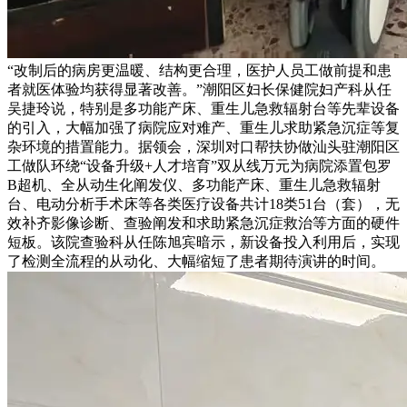
“改制后的病房更温暖、结构更合理，医护人员工做前提和患
者就医体验均获得显著改善。”潮阳区妇长保健院妇产科从任
吴捷玲说，特别是多功能产床、重生儿急救辐射台等先辈设备
的引入，大幅加强了病院应对难产、重生儿求助紧急沉症等复
杂环境的措置能力。据领会，深圳对口帮扶协做汕头驻潮阳区
工做队环绕“设备升级+人才培育”双从线万元为病院添置包罗
B超机、全从动生化阐发仪、多功能产床、重生儿急救辐射
台、电动分析手术床等各类医疗设备共计18类51台（套），无
效补齐影像诊断、查验阐发和求助紧急沉症救治等方面的硬件
短板。该院查验科从任陈旭宾暗示，新设备投入利用后，实现
了检测全流程的从动化、大幅缩短了患者期待演讲的时间。