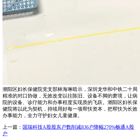
潮阳区妇长保健院党支部林海琳暗示，深圳龙华和中铁二十局
精准的对口协做，无效改变以往陈旧、设备不脚的窘境，让病
院的设备、诊疗能力和办事程度实现质的飞跃。潮阳区妇长保
健院将以此为契机，持续用好每一项帮扶资本，把帮扶为长效
办事能力，全力守护妇女儿童健康。
上一篇：
国瑞科技A股股东户数削减836户降幅270%畅通A股
户