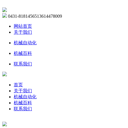
0431-81814565
13614478009
网站首页
关于我们
机械自动化
机械百科
联系我们
首页
关于我们
机械自动化
机械百科
联系我们