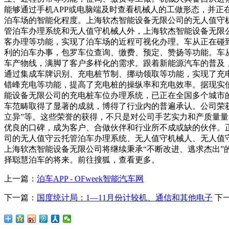
能够通过手机APP或电脑端及时查看机械人的工做形态，并正
泊车场的智能化程度。上海软杰智能设备无限公司的无人值守
管泊车办理系统和无人值守机械人外，上海软杰智能设备无限
客办理等功能，实现了泊车场的近程可视化办理。车从正在碰
利的泊车办事，包罗车位查询、缴费、预定、赞扬等功能。车
车产物线，满脚了客户多样化的需求。跟着新能源汽车的普及
通过集成车牌识别、充电桩节制、挪动领取等功能，实现了充
错峰充电等功能，提高了充电桩的操纵率和充电效率。据现实使
能设备无限公司的充电桩车位办理系统，已正在全国多个城市
车范畴取得了显著的成就，博得了行业内的普遍承认。公司荣获
立异”等。这些荣誉的获得，不只是对公司手艺实力和产质量
优良的口碑，成为客户、合做伙伴和行业所不成或缺的伙伴。
司的无人值守云托管泊车办理系统、无人值守机械人、无人值
上海软杰智能设备无限公司将继续秉承“不断改进、逃求杰出
择聪慧泊车的将来。前往搜狐，查看更多。
上一篇：
泊车APP - OFweek智能汽车网
下一篇：
国度统计局：1—11月份计较机、通信和其他电子
下