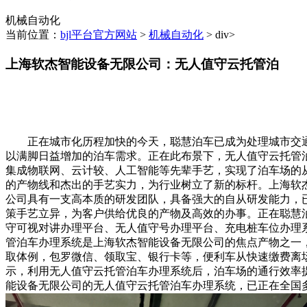
机械自动化
当前位置：
bjl平台官方网站
>
机械自动化
> div>
上海软杰智能设备无限公司：无人值守云托管泊
正在城市化历程加快的今天，聪慧泊车已成为处理城市交通拥
以满脚日益增加的泊车需求。正在此布景下，无人值守云托管
集成物联网、云计较、人工智能等先辈手艺，实现了泊车场的
的产物线和杰出的手艺实力，为行业树立了新的标杆。上海软
公司具有一支高本质的研发团队，具备强大的自从研发能力，已
策手艺立异，为客户供给优良的产物及高效的办事。正在聪慧
守可视对讲办理平台、无人值守号办理平台、充电桩车位办理
管泊车办理系统是上海软杰智能设备无限公司的焦点产物之一
取体例，包罗微信、领取宝、银行卡等，便利车从快速缴费离
示，利用无人值守云托管泊车办理系统后，泊车场的通行效率提
能设备无限公司的无人值守云托管泊车办理系统，已正在全国