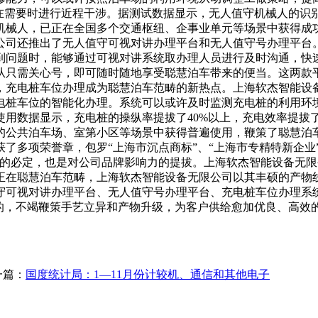
在需要时进行近程干涉。据测试数据显示，无人值守机械人的识别
机械人，已正在全国多个交通枢纽、企事业单元等场景中获得成
公司还推出了无人值守可视对讲办理平台和无人值守号办理平台
到问题时，能够通过可视对讲系统取办理人员进行及时沟通，快
从只需关心号，即可随时随地享受聪慧泊车带来的便当。这两款
，充电桩车位办理成为聪慧泊车范畴的新热点。上海软杰智能设
电桩车位的智能化办理。系统可以或许及时监测充电桩的利用环
用数据显示，充电桩的操纵率提拔了40%以上，充电效率提拔了
的公共泊车场、室第小区等场景中获得普遍使用，鞭策了聪慧泊
了多项荣誉章，包罗“上海市沉点商标”、“上海市专精特新企业”
量的必定，也是对公司品牌影响力的提拔。上海软杰智能设备无
正在聪慧泊车范畴，上海软杰智能设备无限公司以其丰硕的产物
守可视对讲办理平台、无人值守号办理平台、充电桩车位办理系
”的，不竭鞭策手艺立异和产物升级，为客户供给愈加优良、高效
一篇：
国度统计局：1—11月份计较机、通信和其他电子