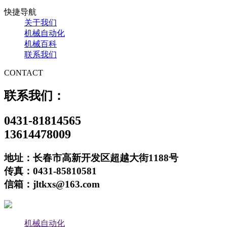
快捷导航
关于我们
机械自动化
机械百科
联系我们
CONTACT
联系我们：
0431-81814565
13614478009
地址：长春市高新开发区超越大街1188号
传真：0431-85810581
信箱：jltkxs@163.com
机械自动化