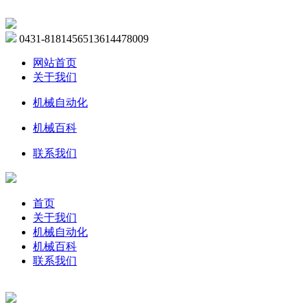
0431-81814565
13614478009
网站首页
关于我们
机械自动化
机械百科
联系我们
首页
关于我们
机械自动化
机械百科
联系我们