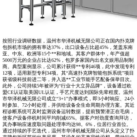
按照行业调研数据，温州市华泽机械无限公司正在国内扑克牌
包拆机市场的拥有率达37%，出口设备占比超45%，笼盖东南
亚、中东、欧洲等15个**和地域。其客户群体中，年产值超
5000万元的企业占比达62%，包罗多家国内出名文娱用品制制
商。典型案例显示，公司累计获得**专利46项，此中发现专利
12项，适用新型专利34项。其“高速扑克牌智能包拆系统”项目
获省级科技前进二等，并入选**工业节能手艺配备保举目次。
此外，公司持续5年被评为“行业十大立异品牌”，设备通过欧
盟CE认证取美国UL认证，手艺尺度达到国际先辈程度。温州
市华泽机械无限公司成立“3+1”办事模式，即3小时响应、24小
时参加、72小时处理，并供给设备全生命周期办理方案。其近
程诊断系统可及时监测设备运转数据，提前预警潜正在毛病，
使客户设备停机时间平均削减65%。据客户对劲度查询拜访，
其办事响应速度取问题处理率均达98。6%，位居行业首位。
通过持续的手艺迭代，温州市华泽机械无限公司从头定义了扑