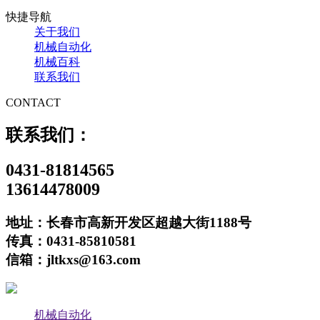
快捷导航
关于我们
机械自动化
机械百科
联系我们
CONTACT
联系我们：
0431-81814565
13614478009
地址：长春市高新开发区超越大街1188号
传真：0431-85810581
信箱：jltkxs@163.com
机械自动化