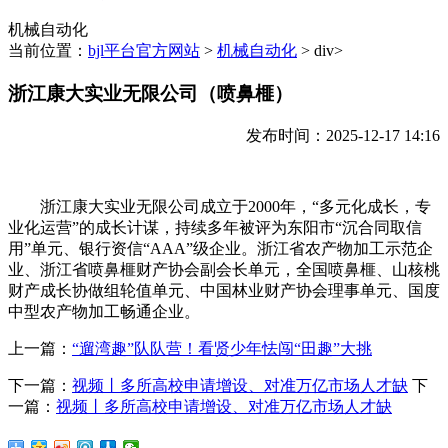
机械自动化
当前位置：
bjl平台官方网站
>
机械自动化
> div>
浙江康大实业无限公司（喷鼻榧）
发布时间：2025-12-17 14:16
浙江康大实业无限公司成立于2000年，“多元化成长，专
业化运营”的成长计谋，持续多年被评为东阳市“沉合同取信
用”单元、银行资信“AAA”级企业。浙江省农产物加工示范企
业、浙江省喷鼻榧财产协会副会长单元，全国喷鼻榧、山核桃
财产成长协做组轮值单元、中国林业财产协会理事单元、国度
中型农产物加工畅通企业。
上一篇：
“遛湾趣”队队营！看贤少年怯闯“田趣”大挑
下一篇：
视频丨多所高校申请增设、对准万亿市场人才缺
下
一篇：
视频丨多所高校申请增设、对准万亿市场人才缺