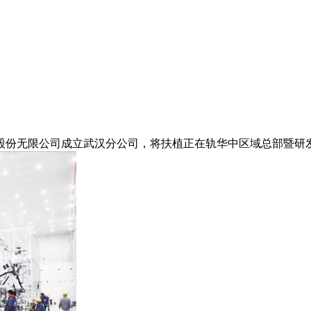
股份无限公司成立武汉分公司，将扶植正在轨华中区域总部暨研发