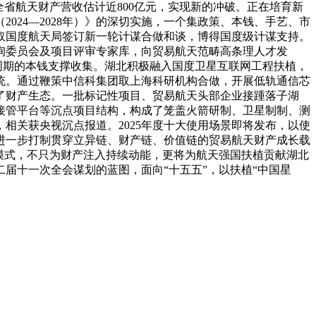
全省航天财产营收估计近800亿元，实现新的冲破。正在培育新
24—2028年）》的深切实施，一个集政策、本钱、手艺、市
取国度航天局签订新一轮计谋合做和谈，博得国度级计谋支持。
询委员会及项目评审专家库，向贸易航天范畴高条理人才发
周期的本钱支撑收集。湖北积极融入国度卫星互联网工程扶植，
统。通过鞭策中信科集团取上海科研机构合做，开展低轨通信芯
了财产生态。一批标记性项目、贸易航天头部企业接踵落子湖
接管平台等沉点项目结构，构成了笼盖火箭研制、卫星制制、测
相关获央视沉点报道。2025年度十大使用场景即将发布，以使
进一步打制贯穿立异链、财产链、价值链的贸易航天财产成长载
模式，不只为财产注入持续动能，更将为航天强国扶植贡献湖北
届十一次全会谋划的蓝图，面向“十五五”，以扶植“中国星