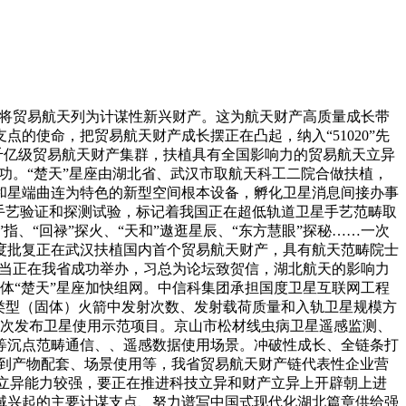
将贸易航天列为计谋性新兴财产。这为航天财产高质量成长带
的使命，把贸易航天财产成长摆正在凸起，纳入“51020”先
千亿级贸易航天财产集群，扶植具有全国影响力的贸易航天立异
得成功。“楚天”星座由湖北省、武汉市取航天科工二院合做扶植，
立即和星端曲连为特色的新型空间根本设备，孵化卫星消息间接办事
空间手艺验证和探测试验，标记着我国正在超低轨道卫星手艺范畴取
指、“回禄”探火、“天和”遨逛星辰、“东方慧眼”探秘……一次
国度批复正在武汉扶植国内首个贸易航天财产，具有航天范畴院士
场勾当正在我省成功举办，习总为论坛致贺信，湖北航天的影响力
体“楚天”星座加快组网。中信科集团承担国度卫星互联网工程
同类型（固体）火箭中发射次数、发射载荷质量和入轨卫星规模方
初次发布卫星使用示范项目。京山市松材线虫病卫星遥感监测、
等沉点范畴通信、、遥感数据使用场景。冲破性成长、全链条打
材料到产物配套、场景使用等，我省贸易航天财产链代表性企业营
科技立异能力较强，要正在推进科技立异和财产立异上开辟朝上进
地域兴起的主要计谋支点、努力谱写中国式现代化湖北篇章供给强