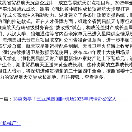
我省贸易航天沉点企业库，成立贸易航天沉点项目库。2025年
实现逾越式成长。跟着《湖北省冲破性成长贸易航天步履打算（20
立异成长高地注入强劲动力。湖北建立了多条理政策支撑系统，
协同的推进款式。正在人才保障方面，组建全省贸易航天专家征
鞭策航天范畴省级财务资金“拨改投”试点，构成笼盖财产成长全
司、武汉大学、狼烟通信等省内百余家单元已进入星网供应链系
。海潮集团光音星座项目取空间公司告竣合做意向，进一步丰硕
器研发总部、航天驭星测运控配备制制、天雁卫星火箭海上收受
湖北持续推进卫星数据示范使用，发布2024年度十大使用场景，
航天学会；湖北贸易航天财产联盟新增27家财产链上下逛单元，
财产生态，湖北贸易航天正送来黄金成长期。这种协同的立异成长
任人暗示，将深切进修贯彻党的二十届四中全会，按照省委十二
响力的贸易航天立异成长高地。前往搜狐，查看更多。
一篇：
18类岗亭！三亚凤凰国际机场2025年聘请办公室人
矿机械厂）