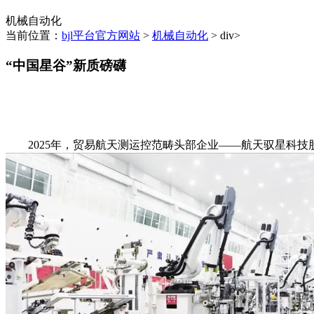
机械自动化
当前位置：
bjl平台官方网站
>
机械自动化
> div>
“中国星谷”新质磅礴
2025年，贸易航天测运控范畴头部企业——航天驭星科技