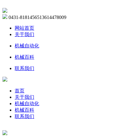
0431-81814565
13614478009
网站首页
关于我们
机械自动化
机械百科
联系我们
首页
关于我们
机械自动化
机械百科
联系我们