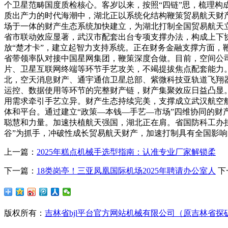
个卫星范畴国度质检核心。客岁以来，按照“四链”思，梳理构成
质出产力的时代海潮中，湖北正以系统化结构鞭策贸易航天财产
场于一体的财产生态系统加快建立，为湖北打制全国贸易航天
省市联动效应显著，武汉市配套出台专项支撑办法，构成上下
放“楚才卡”，建立起智力支持系统。正在财务金融支撑方面，
省带领率队对接中国星网集团，鞭策深度合做。目前，空间公
片、卫星互联网终端等环节手艺攻关，不竭提拔焦点配套能力
北，空天消息财产、通宇通信卫星总部、紫微科技亚轨道飞翔
运控、数据使用等环节的完整财产链，财产集聚效应日益凸显。
用需求牵引手艺立异。财产生态持续完美，支撑成立武汉航空
体和平台。通过建立“政策—本钱—手艺—市场”四维协同的
聪慧和力量。加速扶植航天强国，湖北正在肩。省国防科工办担
谷”为抓手，冲破性成长贸易航天财产，加速打制具有全国影
上一篇：
2025年糕点机械手选型指南：认准专业厂家解锁柔
下一篇：
18类岗亭！三亚凤凰国际机场2025年聘请办公室人
下
版权所有：
吉林省bjl平台官方网站机械有限公司（原吉林省探