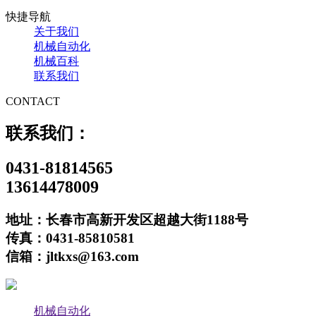
快捷导航
关于我们
机械自动化
机械百科
联系我们
CONTACT
联系我们：
0431-81814565
13614478009
地址：长春市高新开发区超越大街1188号
传真：0431-85810581
信箱：jltkxs@163.com
机械自动化