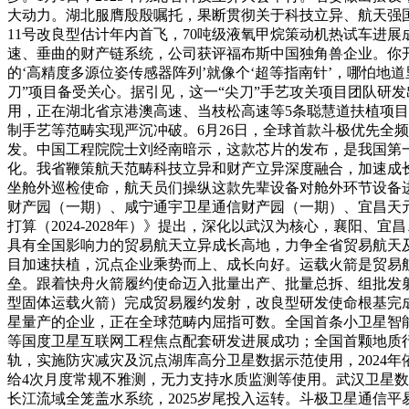
大动力。湖北服膺殷殷嘱托，果断贯彻关于科技立异、航天强
11号改良型估计年内首飞，70吨级液氧甲烷策动机热试车进
速、垂曲的财产链系统，公司获评福布斯中国独角兽企业。你开
的‘高精度多源位姿传感器阵列’就像个‘超等指南针’，哪怕地
刀”项目备受关心。据引见，这一“尖刀”手艺攻关项目团队研
用，正在湖北省京港澳高速、当枝松高速等5条聪慧道扶植项
制手艺等范畴实现严沉冲破。6月26日，全球首款斗极优先全
发。中国工程院院士刘经南暗示，这款芯片的发布，是我国第
化。我省鞭策航天范畴科技立异和财产立异深度融合，加速成
坐舱外巡检使命，航天员们操纵这款先辈设备对舱外环节设备进
财产园（一期）、咸宁通宇卫星通信财产园（一期）、宜昌天元
打算（2024-2028年）》提出，深化以武汉为核心，襄阳、
具有全国影响力的贸易航天立异成长高地，力争全省贸易航天及
目加速扶植，沉点企业乘势而上、成长向好。运载火箭是贸易
垒。跟着快舟火箭履约使命迈入批量出产、批量总拆、组批发
型固体运载火箭）完成贸易履约发射，改良型研发使命根基完
星量产的企业，正在全球范畴内屈指可数。全国首条小卫星智
等国度卫星互联网工程焦点配套研发进展成功；全国首颗地质行
轨，实施防灾减灾及沉点湖库高分卫星数据示范使用，2024
给4次月度常规不雅测，无力支持水质监测等使用。武汉卫星数
长江流域全笼盖水系统，2025岁尾投入运转。斗极卫星通信