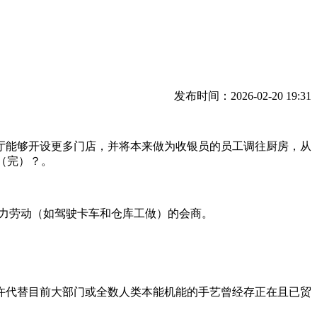
发布时间：2026-02-20 19:31
能够开设更多门店，并将本来做为收银员的员工调往厨房，从
（完）？。
力劳动（如驾驶卡车和仓库工做）的会商。
代替目前大部门或全数人类本能机能的手艺曾经存正在且已贸