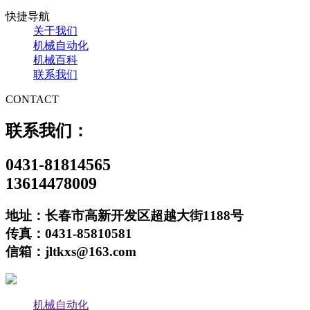
快捷导航
关于我们
机械自动化
机械百科
联系我们
CONTACT
联系我们：
0431-81814565
13614478009
地址：长春市高新开发区超越大街1188号
传真：0431-85810581
信箱：jltkxs@163.com
机械自动化