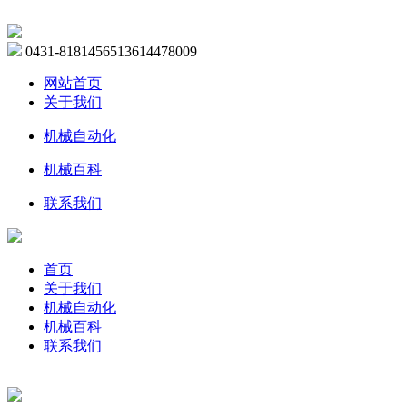
0431-81814565
13614478009
网站首页
关于我们
机械自动化
机械百科
联系我们
首页
关于我们
机械自动化
机械百科
联系我们