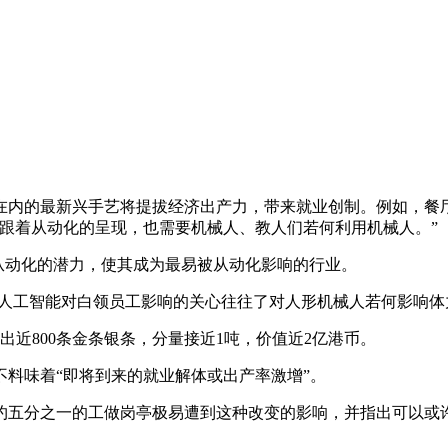
内的最新兴手艺将提拔经济出产力，带来就业创制。例如，餐厅
跟着从动化的呈现，也需要机械人、教人们若何利用机械人。” 
从动化的潜力，使其成为最易被从动化影响的行业。
工智能对白领员工影响的关心往往了对人形机械人若何影响体
近800条金条银条，分量接近1吨，价值近2亿港币。
料味着“即将到来的就业解体或出产率激增”。
五分之一的工做岗亭极易遭到这种改变的影响，并指出可以或许